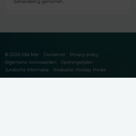
behandeling genomen.
© 2026 Villa Mer
Disclaimer
Privacy policy
Algemene Voorwaarden
Openingstijden
Juridische informatie
Realisatie: Holiday Media
DEZE WEBSITE GEBRUIKT COOKIES
We gebruiken cookies om de website goed te laten functioneren.
Meer informatie is beschikbaar in onze
privacyverklaring
. Door op
accepteren te klikken, geef je aan hiermee akkoord te gaan.
Alleen noodzakelijk
Aanpassen
Alles accepteren