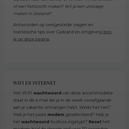
of een fietstocht maken? Wil je een uitstapje
maken in Zeeland?
Antwoorden op veelgestelde vragen en
toeristische tips over Cadzand en omgeving
lees
je op deze pagina
.
WIFI EN INTERNET
Het WIFI
wachtwoord
van deze accommodatie
staat in de e-mail die je in de week voorafgaande
aan je vakantie ontvangen hebt. Werkt het niet?
Heb je het juiste
modem
geselecteerd? Heb je
het
wachtwoord
foutloos ingetypt?
Reset
het
modem: haal de stroom eraf voor 30 seconden