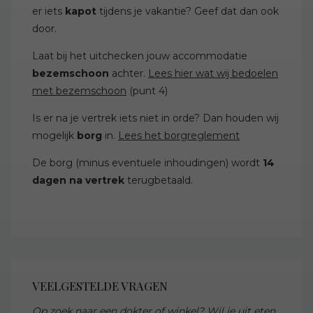
er iets
kapot
tijdens je vakantie? Geef dat dan ook
door.
Laat bij het uitchecken jouw accommodatie
bezemschoon
achter.
Lees hier wat wij bedoelen
met bezemschoon
(punt 4)
Is er na je vertrek iets niet in orde? Dan houden wij
mogelijk
borg
in.
Lees het borgreglement
De borg (minus eventuele inhoudingen) wordt
14
dagen na vertrek
terugbetaald.
VEELGESTELDE VRAGEN
Op zoek naar een dokter of winkel? Wil je uit eten