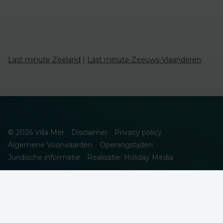
Last minute Zeeland
|
Last minute Zeeuws-Vlaanderen
© 2026 Villa Mer
Disclaimer
Privacy policy
Algemene Voorwaarden
Openingstijden
Juridische informatie
Realisatie: Holiday Media
DEZE WEBSITE GEBRUIKT COOKIES
We gebruiken cookies om de website goed te laten functioneren.
Meer informatie is beschikbaar in onze
privacyverklaring
. Door op