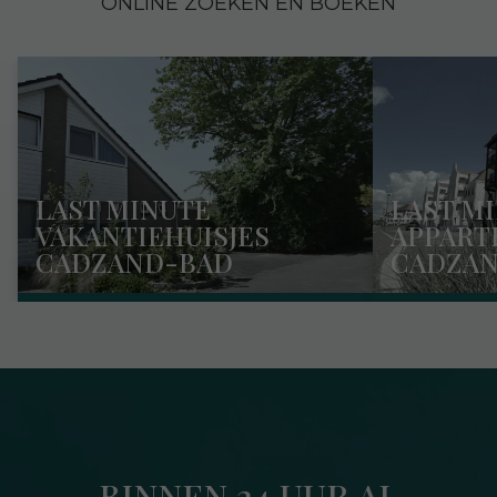
ONLINE ZOEKEN EN BOEKEN
LAST MINUTE
LAST M
VAKANTIEHUISJES
APPART
CADZAND-BAD
CADZA
BINNEN 24 UUR AL