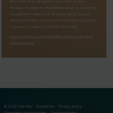
deel mee over de grens naar onder andere
Knokke, Brugge en Moerkerke waarna u weer de
terugkeert maakt over de grens langs Sluis en
Retranchement. Voor meer informatie over deze
route kunt u kijken in de link hier onder.
www.routeyou.com/gravelbike-lus-brugge-sluis-
cadzand-heist
© 2026 Villa Mer
Disclaimer
Privacy policy
Algemene Voorwaarden
Openingstijden