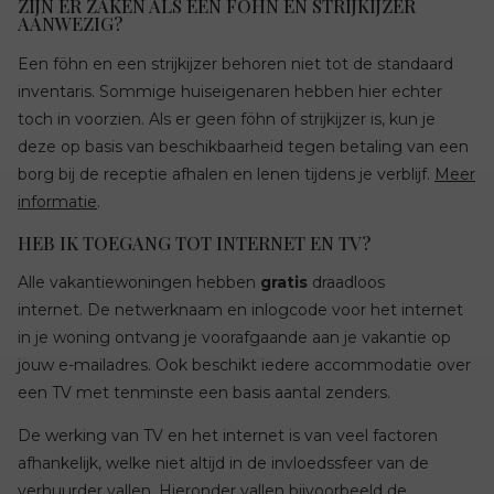
ZIJN ER ZAKEN ALS EEN FÖHN EN STRIJKIJZER
AANWEZIG?
Een föhn en een strijkijzer behoren niet tot de standaard
inventaris. Sommige huiseigenaren hebben hier echter
toch in voorzien. Als er geen föhn of strijkijzer is, kun je
deze op basis van beschikbaarheid tegen betaling van een
borg bij de receptie afhalen en lenen tijdens je verblijf.
Meer
informatie
.
HEB IK TOEGANG TOT INTERNET EN TV?
Alle vakantiewoningen hebben
gratis
draadloos
internet. De netwerknaam en inlogcode voor het internet
in je woning ontvang je voorafgaande aan je vakantie op
jouw e-mailadres. Ook beschikt iedere accommodatie over
een TV met tenminste een basis aantal zenders.
De werking van TV en het internet is van veel factoren
afhankelijk, welke niet altijd in de invloedssfeer van de
verhuurder vallen. Hieronder vallen bijvoorbeeld de