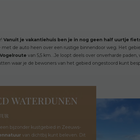
r!
Vanuit je vakantiehuis ben je in nog geen half uurtje fi
rtje met de auto heen over een rustige binnendoor weg
. Het gebie
Vogelroute
van 5,5 km. .Je loopt deels over onverharde paden,
hutten waar je de bewoners van het gebied ongestoord kunt bes
ED WATERDUNEN
UUR
een bijzonder kustgebied in Zeeuws-
dennatuur
van dichtbij kunt beleven. Dit