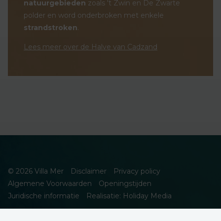
natuurgebieden
zoals 't Zwin en De Zwarte
polder en word onderbroken met enkele
strandstroken
.
Lees meer over de Halve van Cadzand
© 2026 Villa Mer
Disclaimer
Privacy policy
Algemene Voorwaarden
Openingstijden
Juridische informatie
Realisatie: Holiday Media