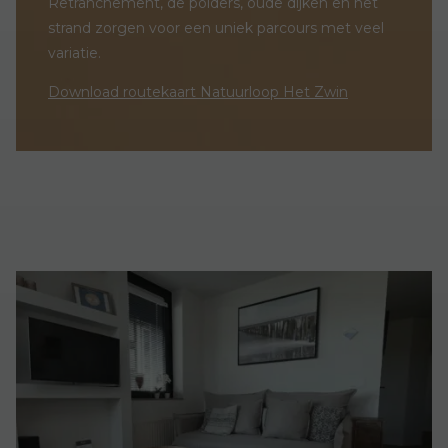
Retranchement, de polders, oude dijken en het
strand zorgen voor een uniek parcours met veel
variatie.
Download routekaart Natuurloop Het Zwin