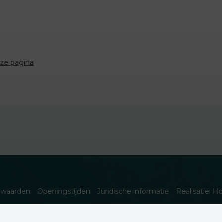
eze pagina
rwaarden
Openingstijden
Juridische informatie
Realisatie: H