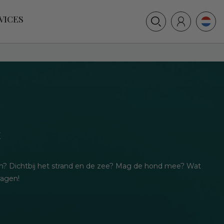
+31 (0) 117 391 514
VICES
info@villamer.nl
E
on? Dichtbij het strand en de zee? Mag de hond mee? Wat
ragen!