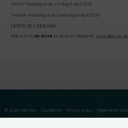
Eerste Paasdag is op zondag 5 april 2026
Tweede Paasdag is op maandag 6 april 2026
LENTE IN CADZAND
Wat is er in
de lente
te doen in Cadzand?
Lees alles op d
© 2026 Villa Mer
Disclaimer
Privacy policy
Algemene Voo