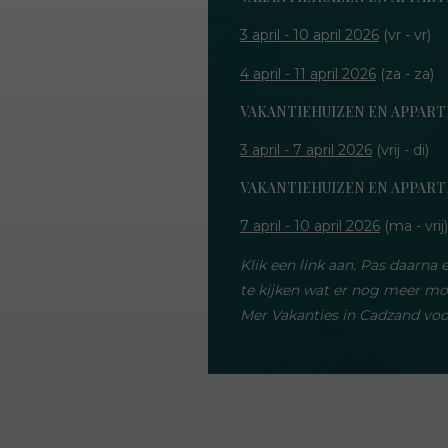
3 april - 10 april 2026
(vr - vr)
4 april - 11 april 2026
(za - za)
VAKANTIEHUIZEN EN APPAR
3 april - 7 april 2026
(vrij - di)
VAKANTIEHUIZEN EN APPAR
7 april - 10 april 2026
(ma - vrij)
Klik een link aan. Pas daarna
te kijken wat er nog meer mo
Mer Vakanties in Cadzand voo