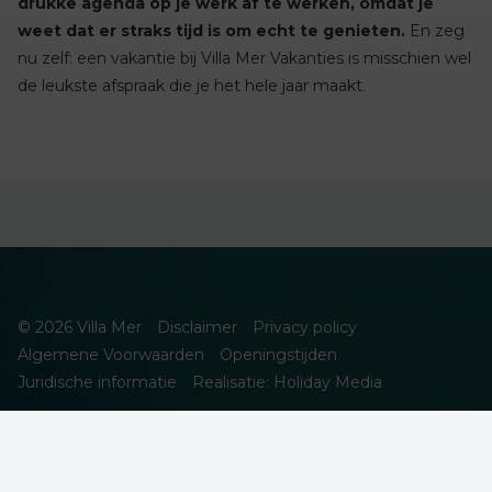
drukke agenda op je werk af te werken, omdat je
weet dat er straks tijd is om echt te genieten.
En zeg
nu zelf: een vakantie bij Villa Mer Vakanties is misschien wel
de leukste afspraak die je het hele jaar maakt.
© 2026 Villa Mer
Disclaimer
Privacy policy
Algemene Voorwaarden
Openingstijden
Juridische informatie
Realisatie: Holiday Media
DEZE WEBSITE GEBRUIKT COOKIES
We gebruiken cookies om de website goed te laten functioneren.