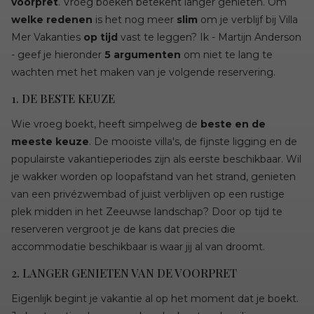
voorpret
. Vroeg boeken betekent langer genieten. Om
welke redenen
is het nog meer
slim
om je verblijf bij Villa
Mer Vakanties
op tijd
vast te leggen? Ik - Martijn Anderson
- geef je hieronder
5 argumenten
om niet te lang te
wachten met het maken van je volgende reservering.
1. DE BESTE KEUZE
Wie vroeg boekt, heeft simpelweg de
beste en de
meeste keuze
. De mooiste villa's, de fijnste ligging en de
populairste vakantieperiodes zijn als eerste beschikbaar. Wil
je wakker worden op loopafstand van het strand, genieten
van een privézwembad of juist verblijven op een rustige
plek midden in het Zeeuwse landschap? Door op tijd te
reserveren vergroot je de kans dat precies die
accommodatie beschikbaar is waar jij al van droomt.
2. LANGER GENIETEN VAN DE VOORPRET
Eigenlijk begint je vakantie al op het moment dat je boekt.