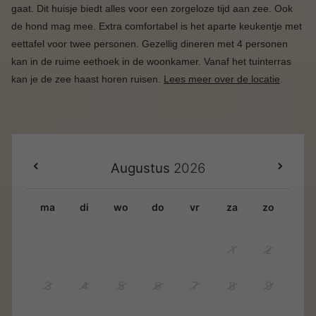
gaat. Dit huisje biedt alles voor een zorgeloze tijd aan zee. Ook
de hond mag mee. Extra comfortabel is het aparte keukentje met
eettafel voor twee personen. Gezellig dineren met 4 personen
kan in de ruime eethoek in de woonkamer. Vanaf het tuinterras
kan je de zee haast horen ruisen.
Lees meer over de locatie
.
Augustus
2026
ma
di
wo
do
vr
za
zo
1
2
3
4
5
6
7
8
9