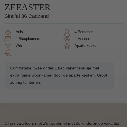
ZEEASTER
Sincfal 36 Cadzand
Huis
4 Personen
2 Slaapkamers
2 Honden
Wifi
aparte keuken
Comfortabel twee onder 1 kap vakantiehuisje met
extra ruime woonkamer door de aparte keuken. Groot
zonnig tuinterras.
Of je nou alleen, met z'n tweeën of met de kinderen op vakantie