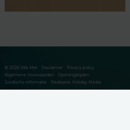
© 2026 Villa Mer
Disclaimer
Privacy policy
Algemene Voorwaarden
Openingstijden
Juridische informatie
Realisatie: Holiday Media
DEZE WEBSITE GEBRUIKT COOKIES
We gebruiken cookies om de website goed te laten functioneren.
Meer informatie is beschikbaar in onze
privacyverklaring
. Door op
accepteren te klikken, geef je aan hiermee akkoord te gaan.