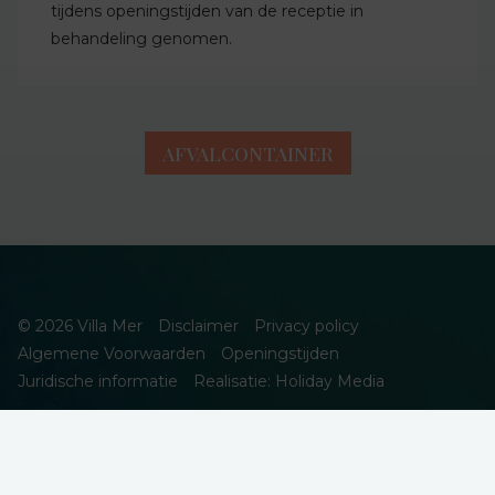
tijdens openingstijden van de receptie in
behandeling genomen.
AFVALCONTAINER
© 2026 Villa Mer
Disclaimer
Privacy policy
Algemene Voorwaarden
Openingstijden
Juridische informatie
Realisatie: Holiday Media
DEZE WEBSITE GEBRUIKT COOKIES
We gebruiken cookies om de website goed te laten functioneren.