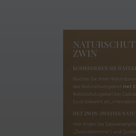
NATURSCHUT
ZWIN
KOMBINIEREN SIE WATER
Buchen Sie Ihren Waterdunen-
das Naturschutzgebiet
Het 
Naturschutzgebiet bei Cadzan
Es ist bekannt als „internatio
HET ZWIN: ZWEITES NA
Hier finden Sie Salzwiesenpfl
„Zwinneblomme”) und Queller, 