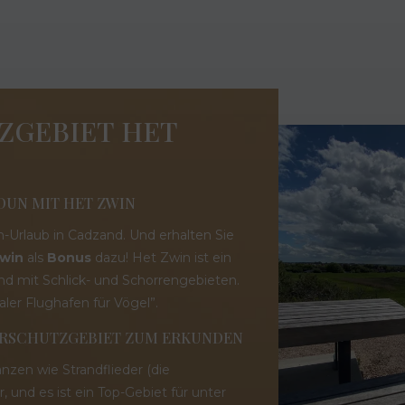
ZGEBIET HET
DUN MIT HET ZWIN
Urlaub in Cadzand. Und erhalten Sie
Zwin
als
Bonus
dazu! Het Zwin ist ein
d mit Schlick- und Schorrengebieten.
naler Flughafen für Vögel”.
TURSCHUTZGEBIET ZUM ERKUNDEN
anzen wie Strandflieder (die
und es ist ein Top-Gebiet für unter