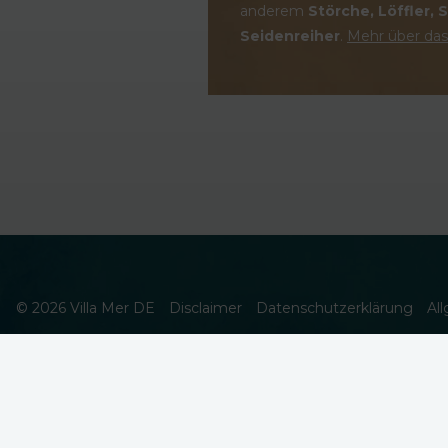
anderem
Störche, Löffler,
Seidenreiher
.
Mehr über das
© 2026 Villa Mer DE
Disclaimer
Datenschutzerklärung
Al
DIESE WEBSEITE VERWENDET COOKIES
Wir verwenden Cookies, um sicherzustellen, dass die Webs
Indem Sie auf Zulassen klicken, stimmen Sie dem zu.