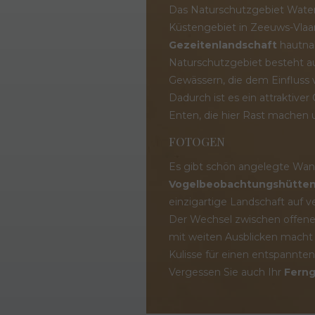
Das Naturschutzgebiet Water
Küstengebiet in Zeeuws-Vlaan
Gezeitenlandschaft
hautnah
Naturschutzgebiet besteht au
Gewässern, die dem Einfluss 
Dadurch ist es ein attraktiver
Enten, die hier Rast machen
FOTOGEN
Es gibt schön angelegte Wa
Vogelbeobachtungshütte
einzigartige Landschaft auf 
Der Wechsel zwischen offen
mit weiten Ausblicken macht
Kulisse für einen entspannte
Vergessen Sie auch Ihr
Ferng