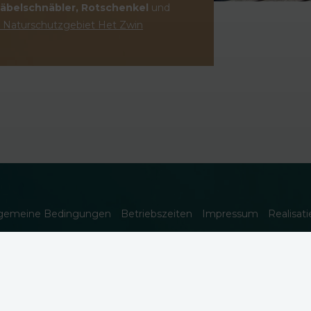
 Säbelschnäbler, Rotschenkel
und
 Naturschutzgebiet Het Zwin
lgemeine Bedingungen
Betriebszeiten
Impressum
Realisat
ite ordnungsgemäß funktioniert. Lesen Sie mehr über unsere V