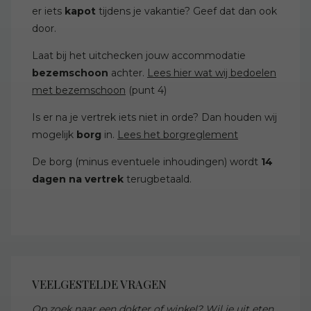
er iets
kapot
tijdens je vakantie? Geef dat dan ook
door.
Laat bij het uitchecken jouw accommodatie
bezemschoon
achter.
Lees hier wat wij bedoelen
met bezemschoon
(punt 4)
Is er na je vertrek iets niet in orde? Dan houden wij
mogelijk
borg
in.
Lees het borgreglement
De borg (minus eventuele inhoudingen) wordt
14
dagen na vertrek
terugbetaald.
VEELGESTELDE VRAGEN
Op zoek naar een dokter of winkel? Wil je uit eten