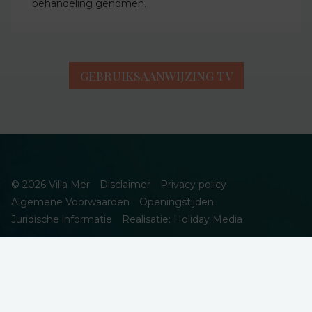
behandeling genomen.
GEBRUIKSAANWIJZING TV
© 2026 Villa Mer
Disclaimer
Privacy policy
Algemene Voorwaarden
Openingstijden
Juridische informatie
Realisatie: Holiday Media
DEZE WEBSITE GEBRUIKT COOKIES
We gebruiken cookies om de website goed te laten functioneren.
Meer informatie is beschikbaar in onze
privacyverklaring
. Door op