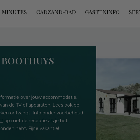
T MINUTES
CADZAND-BAD
GASTENINFO
SER
- BOOTHUYS
 informatie over jouw accommodatie.
 van de TV of apparaten. Lees ook de
hecken ontvangt. Info onder voorbehoud
ct
op met de receptie als je het
onden hebt. Fijne vakantie!