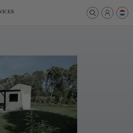
+31 (0) 117 391 514
VICES
info@villamer.nl