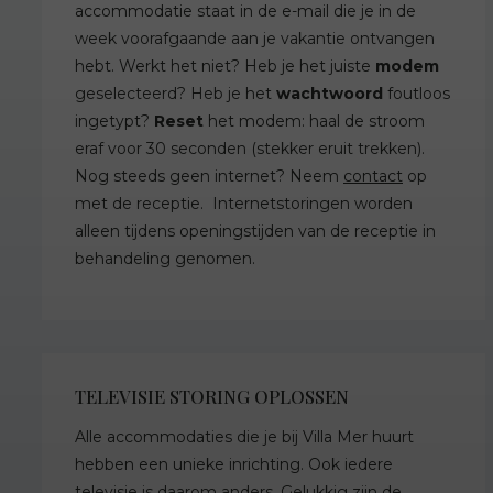
accommodatie staat in de e-mail die je in de
week voorafgaande aan je vakantie ontvangen
hebt. Werkt het niet? Heb je het juiste
modem
geselecteerd? Heb je het
wachtwoord
foutloos
ingetypt?
Reset
het modem: haal de stroom
eraf voor 30 seconden (stekker eruit trekken).
Nog steeds geen internet? Neem
contact
op
met de receptie. Internetstoringen worden
alleen tijdens openingstijden van de receptie in
behandeling genomen.
TELEVISIE STORING OPLOSSEN
Alle accommodaties die je bij Villa Mer huurt
hebben een unieke inrichting. Ook iedere
televisie is daarom anders. Gelukkig zijn de