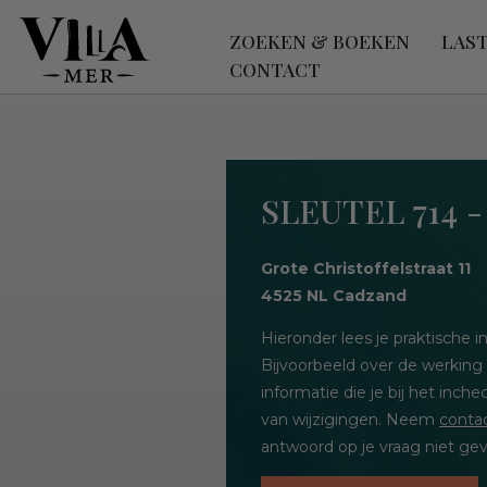
ZOEKEN & BOEKEN
LAS
CONTACT
SLEUTEL 714 
Grote Christoffelstraat 11
4525 NL Cadzand
Hieronder lees je praktische
Bijvoorbeeld over de werking
informatie die je bij het inc
van wijzigingen. Neem
conta
antwoord op je vraag niet gev