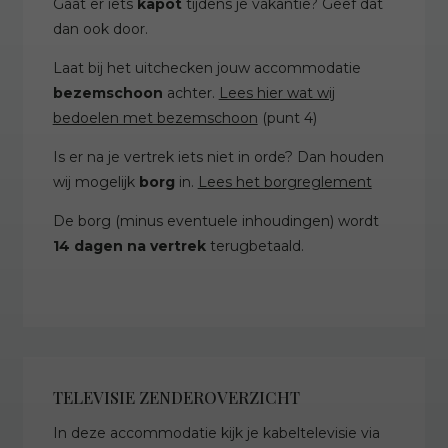
Gaat er iets
kapot
tijdens je vakantie? Geef dat
dan ook door.
Laat bij het uitchecken jouw accommodatie
bezemschoon
achter.
Lees hier wat wij
bedoelen met bezemschoon
(punt 4)
Is er na je vertrek iets niet in orde? Dan houden
wij mogelijk
borg
in.
Lees het borgreglement
De borg (minus eventuele inhoudingen) wordt
14 dagen na vertrek
terugbetaald.
TELEVISIE ZENDEROVERZICHT
In deze accommodatie kijk je kabeltelevisie via