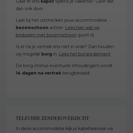
Gaat er iets
kapot
tijdens je vakantie? Geef dat
dan ook door.
Laat bij het uitchecken jouw accommodatie
bezemschoon
achter.
Lees hier wat wij
bedoelen met bezemschoon
(punt 4)
Is er na je vertrek iets niet in orde? Dan houden
wij mogelijk
borg
in.
Lees het borgreglement
De borg (minus eventuele inhoudingen) wordt
14 dagen na vertrek
terugbetaald.
TELEVISIE ZENDEROVERZICHT
In deze accommodatie kijk je kabeltelevisie via