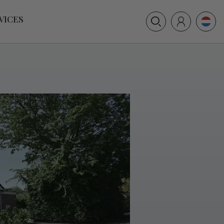
+31 (0) 117 391 514
VICES
info@villamer.nl