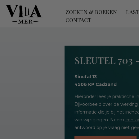
ZOEKEN & BOEKEN
LAS
CONTACT
SLEUTEL 703
Sincfal 13
4506 KP Cadzand
Hieronder lees je praktische
Bijvoorbeeld over de werking
informatie die je bij het inc
van wijzigingen. Neem
conta
antwoord op je vraag niet gev