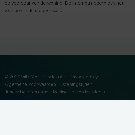
de voordeur van de woning. De internetmodem bevindt
zich ook in de stoppenkast.
© 2026 Villa Mer
Disclaimer
Privacy policy
Algemene Voorwaarden
Openingstijden
Juridische informatie
Realisatie: Holiday Media
DEZE WEBSITE GEBRUIKT COOKIES
We gebruiken cookies om de website goed te laten functioneren.
Meer informatie is beschikbaar in onze
privacyverklaring
. Door op
accepteren te klikken, geef je aan hiermee akkoord te gaan.