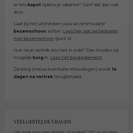
er iets
kapot
tijdens je vakantie? Geef dat dan ook
door.
Laat bij het uitchecken jouw accommodatie
bezemschoon
achter.
Lees hier wat wij bedoelen
met bezemschoon
(punt 4)
Is er na je vertrek iets niet in orde? Dan houden wij
mogelijk
borg
in.
Lees het borgreglement
De borg (minus eventuele inhoudingen) wordt
14
dagen na vertrek
terugbetaald.
VEELGESTELDE VRAGEN
Op zoek naar een dokter of winkel? Wil je uit eten