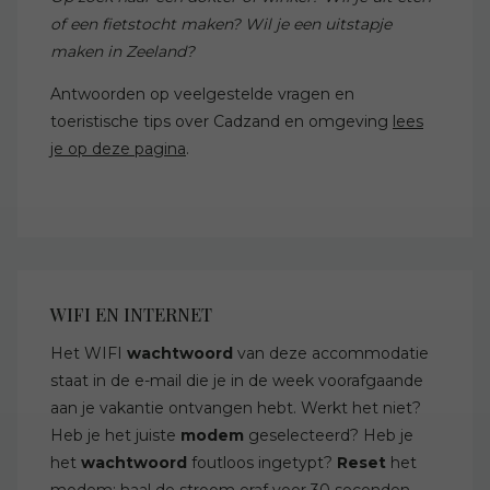
of een fietstocht maken? Wil je een uitstapje
maken in Zeeland?
Antwoorden op veelgestelde vragen en
toeristische tips over Cadzand en omgeving
lees
je op deze pagina
.
WIFI EN INTERNET
Het WIFI
wachtwoord
van deze accommodatie
staat in de e-mail die je in de week voorafgaande
aan je vakantie ontvangen hebt. Werkt het niet?
Heb je het juiste
modem
geselecteerd? Heb je
het
wachtwoord
foutloos ingetypt?
Reset
het
modem: haal de stroom eraf voor 30 seconden