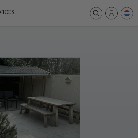
+31 (0) 117 391 514
VICES
info@villamer.nl