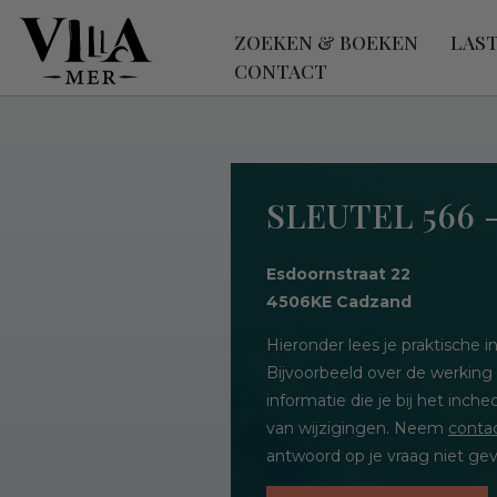
ZOEKEN & BOEKEN
LAS
CONTACT
SLEUTEL 566 
Esdoornstraat 22
4506KE Cadzand
Hieronder lees je praktische
Bijvoorbeeld over de werking
informatie die je bij het inc
van wijzigingen. Neem
conta
antwoord op je vraag niet gev