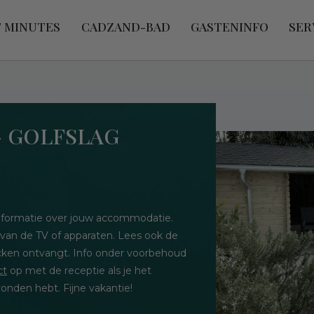
T MINUTES
CADZAND-BAD
GASTENINFO
SER
- GOLFSLAG
 informatie over jouw accommodatie.
 van de TV of apparaten. Lees ook de
hecken ontvangt. Info onder voorbehoud
ct
op met de receptie als je het
onden hebt. Fijne vakantie!