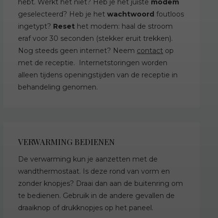
hebt. Werkt het niet? Heb je het juiste
modem
geselecteerd? Heb je het
wachtwoord
foutloos
ingetypt?
Reset
het modem: haal de stroom
eraf voor 30 seconden (stekker eruit trekken).
Nog steeds geen internet? Neem
contact
op
met de receptie. Internetstoringen worden
alleen tijdens openingstijden van de receptie in
behandeling genomen.
VERWARMING BEDIENEN
De verwarming kun je aanzetten met de
wandthermostaat. Is deze rond van vorm en
zonder knopjes? Draai dan aan de buitenring om
te bedienen. Gebruik in de andere gevallen de
draaiknop of drukknopjes op het paneel.