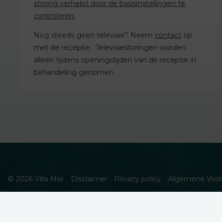
storing verhelpt door de basisinstellingen te
controleren.
Nog steeds geen televisie? Neem
contact
op
met de receptie. Televisiestoringen worden
alleen tijdens openingstijden van de receptie in
behandeling genomen.
© 2026 Villa Mer
Disclaimer
Privacy policy
Algemene Voo
DEZE WEBSITE GEBRUIKT COOKIES