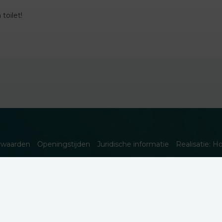
toilet!
rwaarden
Openingstijden
Juridische informatie
Realisatie: H
eren. Meer informatie is beschikbaar in onze
privacyverklaring
.