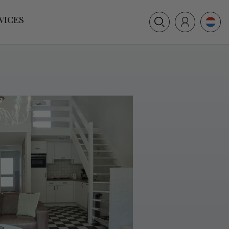
+31 (0) 117 391 514
VICES
info@villamer.nl