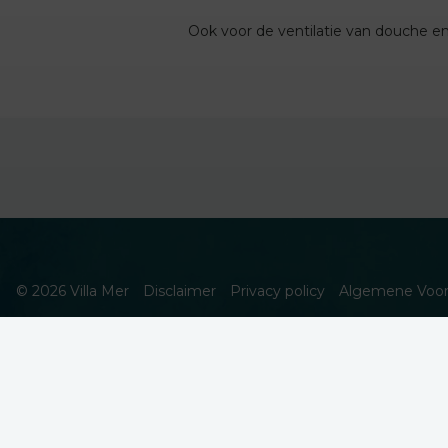
Ook voor de ventilatie van douche en 
© 2026 Villa Mer
Disclaimer
Privacy policy
Algemene Voo
DEZE WEBSITE GEBRUIKT COOKIES
We gebruiken cookies om de website goed te laten function
te gaan.