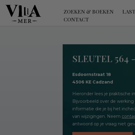
ZOEKEN & BOEKEN
LAS
CONTACT
SLEUTEL 564 
Esdoornstraat 18
4506 KE Cadzand
Hieronder lees je praktische
Bijvoorbeeld over de werking
informatie die je bij het inc
van wijzigingen. Neem
conta
antwoord op je vraag niet gev