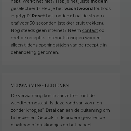
hebt. Werkt het niet? Heb je het juiste
modem
geselecteerd? Heb je het
wachtwoord
foutloos
ingetypt?
Reset
het modem: haal de stroom
eraf voor 30 seconden (stekker eruit trekken).
Nog steeds geen internet? Neem
contact
op
met de receptie. Internetstoringen worden
alleen tijdens openingstijden van de receptie in
behandeling genomen.
VERWARMING BEDIENEN
De verwarming kun je aanzetten met de
wandthermostaat. Is deze rond van vorm en
zonder knopjes? Draai dan aan de buitenring om
te bedienen. Gebruik in de andere gevallen de
draaiknop of drukknopjes op het paneel.