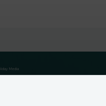
oliday Media
 Door op accepteren te klikken, geef je aan hiermee akkoord