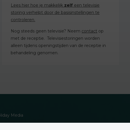
Lees hier hoe je makkelijk
zelf
een televisie
storing verhelpt door de basisinstellingen te
controleren.
Nog steeds geen televisie? Neem
contact
op
met de receptie. Televisiestoringen worden
alleen tijdens openingstijden van de receptie in
behandeling genomen.
oliday Media