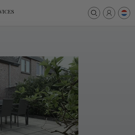
+31 (0) 117 391 514
VICES
info@villamer.nl