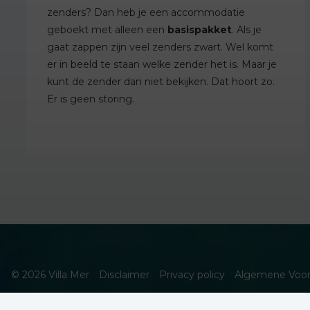
zenders? Dan heb je een accommodatie
geboekt met alleen een
basispakket
. Als je
gaat zappen zijn veel zenders zwart. Wel komt
er in beeld te staan welke zender het is. Maar je
kunt de zender dan niet bekijken. Dat hoort zo.
Er is geen storing.
© 2026 Villa Mer
Disclaimer
Privacy policy
Algemene Voo