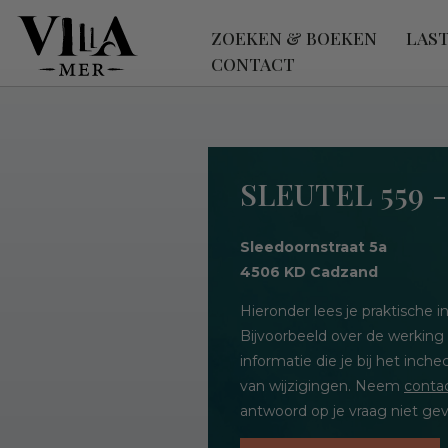
ZOEKEN & BOEKEN
LAS
CONTACT
SLEUTEL 559
Sleedoornstraat 5a
4506 KD Cadzand
Hieronder lees je praktische
Bijvoorbeeld over de werking
informatie die je bij het inc
van wijzigingen. Neem
conta
antwoord op je vraag niet gev