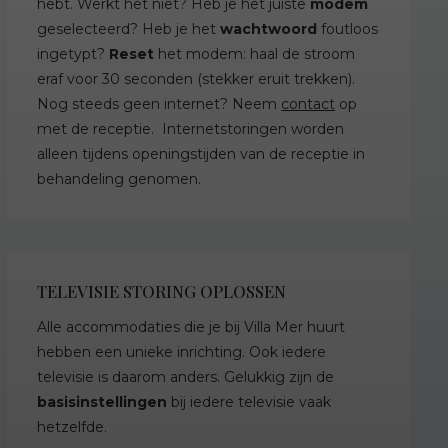
hebt. Werkt het niet? Heb je het juiste
modem
geselecteerd? Heb je het
wachtwoord
foutloos
ingetypt?
Reset
het modem: haal de stroom
eraf voor 30 seconden (stekker eruit trekken).
Nog steeds geen internet? Neem
contact
op
met de receptie. Internetstoringen worden
alleen tijdens openingstijden van de receptie in
behandeling genomen.
TELEVISIE STORING OPLOSSEN
Alle accommodaties die je bij Villa Mer huurt
hebben een unieke inrichting. Ook iedere
televisie is daarom anders. Gelukkig zijn de
basisinstellingen
bij iedere televisie vaak
hetzelfde.