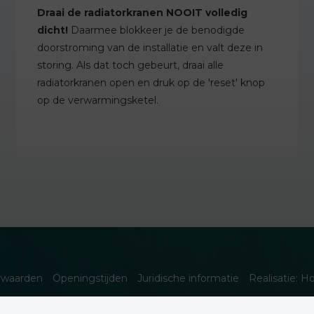
Draai de radiatorkranen NOOIT volledig
dicht!
Daarmee blokkeer je de benodigde
doorstroming van de installatie en valt deze in
storing. Als dat toch gebeurt, draai alle
radiatorkranen open en druk op de 'reset' knop
op de verwarmingsketel.
rwaarden
Openingstijden
Juridische informatie
Realisatie: H