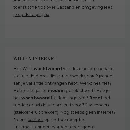
Antwoorden op veelgestelde vragen en
toeristische tips over Cadzand en omgeving
lees
je op deze pagina
.
WIFI EN INTERNET
Het WIFI
wachtwoord
van deze accommodatie
staat in de e-mail die je in de week voorafgaande
aan je vakantie ontvangen hebt. Werkt het niet?
Heb je het juiste
modem
geselecteerd? Heb je
het
wachtwoord
foutloos ingetypt?
Reset
het
modem: haal de stroom eraf voor 30 seconden
(stekker eruit trekken). Nog steeds geen internet?
Neem
contact
op met de receptie.
Internetstoringen worden alleen tijdens