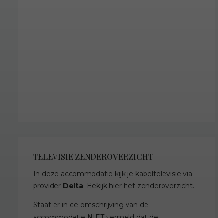
TELEVISIE ZENDEROVERZICHT
In deze accommodatie kijk je kabeltelevisie via
provider
Delta
.
Bekijk hier het zenderoverzicht
.
Staat er in de omschrijving van de
accommodatie NIET vermeld dat de