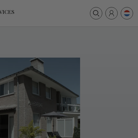
+31 (0) 117 391 514
VICES
info@villamer.nl