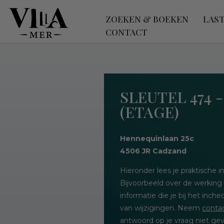
ZOEKEN & BOEKEN
LAS
CONTACT
SLEUTEL 474 
(ETAGE)
Hennequinlaan 25c
4506 JR Cadzand
Hieronder lees je praktische
Bijvoorbeeld over de werking
informatie die je bij het inc
van wijzigingen. Neem
conta
antwoord op je vraag niet gev