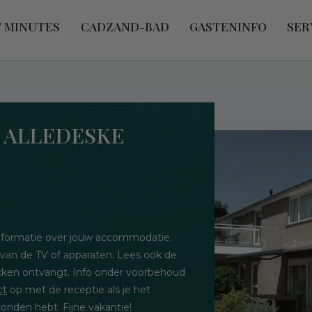
T MINUTES
CADZAND-BAD
GASTENINFO
SER
- ALLEDESKE
 informatie over jouw accommodatie.
 van de TV of apparaten. Lees ook de
hecken ontvangt. Info onder voorbehoud
ct
op met de receptie als je het
onden hebt. Fijne vakantie!