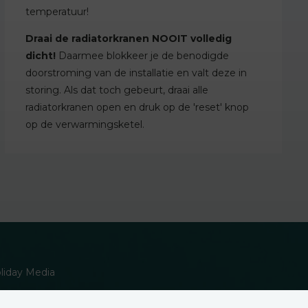
temperatuur!
Draai de radiatorkranen NOOIT volledig
dicht!
Daarmee blokkeer je de benodigde
doorstroming van de installatie en valt deze in
storing. Als dat toch gebeurt, draai alle
radiatorkranen open en druk op de 'reset' knop
op de verwarmingsketel.
oliday Media