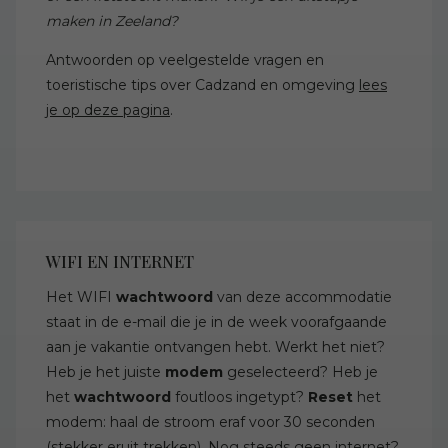
maken in Zeeland?
Antwoorden op veelgestelde vragen en
toeristische tips over Cadzand en omgeving
lees
je op deze pagina
.
WIFI EN INTERNET
Het WIFI
wachtwoord
van deze accommodatie
staat in de e-mail die je in de week voorafgaande
aan je vakantie ontvangen hebt. Werkt het niet?
Heb je het juiste
modem
geselecteerd? Heb je
het
wachtwoord
foutloos ingetypt?
Reset
het
modem: haal de stroom eraf voor 30 seconden
(stekker eruit trekken). Nog steeds geen internet?