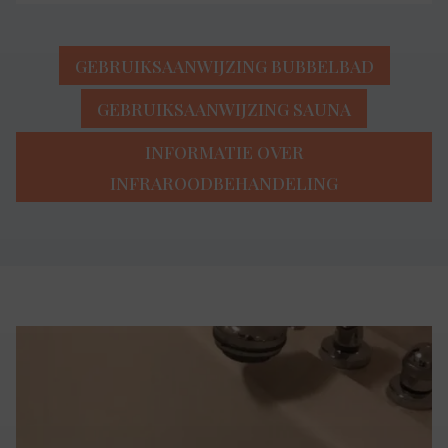
GEBRUIKSAANWIJZING BUBBELBAD
GEBRUIKSAANWIJZING SAUNA
INFORMATIE OVER
INFRAROODBEHANDELING