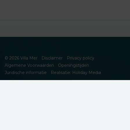
© 2026 Villa Mer
Disclaimer
Privacy policy
Algemene Voorwaarden
Openingstijden
Juridische informatie
Realisatie: Holiday Media
DEZE WEBSITE GEBRUIKT COOKIES
We gebruiken cookies om de website goed te laten functioneren.
Meer informatie is beschikbaar in onze
privacyverklaring
. Door op
accepteren te klikken, geef je aan hiermee akkoord te gaan.
Alleen noodzakelijk
Aanpassen