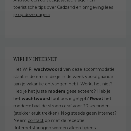
Antwoorden op veelgestelde vragen en
toeristische tips over Cadzand en omgeving
lees
je op deze pagina
.
WIFI EN INTERNET
Het WIFI
wachtwoord
van deze accommodatie
staat in de e-mail die je in de week voorafgaande
aan je vakantie ontvangen hebt. Werkt het niet?
Heb je het juiste
modem
geselecteerd? Heb je
het
wachtwoord
foutloos ingetypt?
Reset
het
modem: haal de stroom eraf voor 30 seconden
(stekker eruit trekken). Nog steeds geen internet?
Neem
contact
op met de receptie.
Internetstoringen worden alleen tijdens