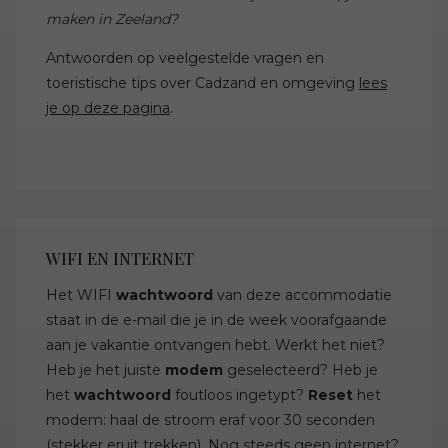
maken in Zeeland?
Antwoorden op veelgestelde vragen en
toeristische tips over Cadzand en omgeving
lees
je op deze pagina
.
WIFI EN INTERNET
Het WIFI
wachtwoord
van deze accommodatie
staat in de e-mail die je in de week voorafgaande
aan je vakantie ontvangen hebt. Werkt het niet?
Heb je het juiste
modem
geselecteerd? Heb je
het
wachtwoord
foutloos ingetypt?
Reset
het
modem: haal de stroom eraf voor 30 seconden
(stekker eruit trekken). Nog steeds geen internet?