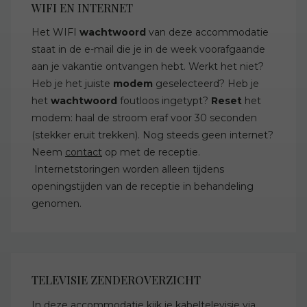
WIFI EN INTERNET
Het WIFI
wachtwoord
van deze accommodatie
staat in de e-mail die je in de week voorafgaande
aan je vakantie ontvangen hebt. Werkt het niet?
Heb je het juiste
modem
geselecteerd? Heb je
het
wachtwoord
foutloos ingetypt?
Reset
het
modem: haal de stroom eraf voor 30 seconden
(stekker eruit trekken). Nog steeds geen internet?
Neem
contact
op met de receptie.
Internetstoringen worden alleen tijdens
openingstijden van de receptie in behandeling
genomen.
TELEVISIE ZENDEROVERZICHT
In deze accommodatie kijk je kabeltelevisie via