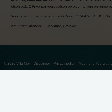
De woning heeft een terras op het westen met de gehele dag be
fietsen e.d.. 2 Privé-parkeerplaatsen op eigen terrein en ruime 
Registratienummer Toeristische Verhuur: 1714 A1F6 45DF 518
Verhuurder:
meneer L. Verkimpe, Ertvelde
© 2026 Villa Mer
Disclaimer
Privacy policy
Algemene Voorwaar
DEZE WEBSITE GEBRUIKT COOKIES
We gebruiken cookies om de website goed te laten functione