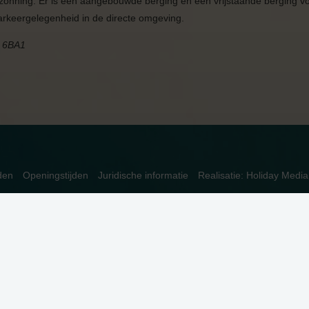
zonning. Er is een aangebouwde berging en een vrijstaande berging v
parkeergelegenheid in de directe omgeving.
C 6BA1
den
Openingstijden
Juridische informatie
Realisatie: Holiday Media
ren. Meer informatie is beschikbaar in onze
privacyverklaring
. Door op