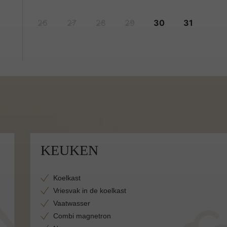
26
27
28
29
30
31
KEUKEN
Koelkast
Vriesvak in de koelkast
Vaatwasser
Combi magnetron