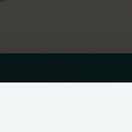
oor
 accepteren te klikken, geef je aan hiermee akkoord te gaan.
Alleen noodzakelijk
Aanpassen
Alles accepteren