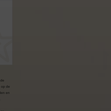
 de
 op de
den en
.