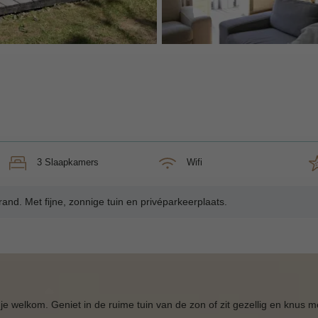
3 Slaapkamers
Wifi
rand. Met fijne, zonnige tuin en privéparkeerplaats.
 je welkom. Geniet in de ruime tuin van de zon of zit gezellig en knus m