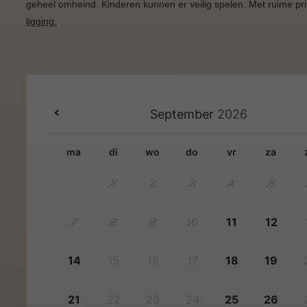
geheel omheind. Kinderen kunnen er veilig spelen. Met ruime priv
ligging.
September
2026
ma
di
wo
do
vr
za
1
2
3
4
5
7
8
9
10
11
12
14
15
16
17
18
19
21
22
23
24
25
26