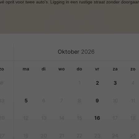
é oprit voor twee auto's. Ligging in een rustige straat zonder doorgaa
Oktober
2026
zo
ma
di
wo
do
vr
za
zo
6
1
2
3
4
13
5
6
7
8
9
10
11
20
12
13
14
15
16
17
18
27
19
20
21
22
23
24
25