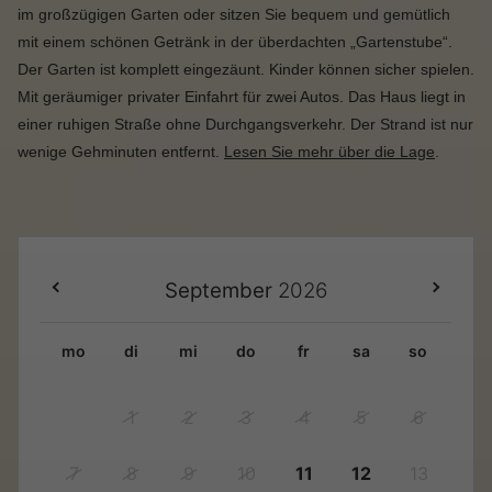
im großzügigen Garten oder sitzen Sie bequem und gemütlich
mit einem schönen Getränk in der überdachten „Gartenstube“.
Der Garten ist komplett eingezäunt. Kinder können sicher spielen.
Mit geräumiger privater Einfahrt für zwei Autos. Das Haus liegt in
einer ruhigen Straße ohne Durchgangsverkehr. Der Strand ist nur
wenige Gehminuten entfernt.
Lesen Sie mehr über die Lage
.
September
2026
mo
di
mi
do
fr
sa
so
1
2
3
4
5
6
7
8
9
10
11
12
13