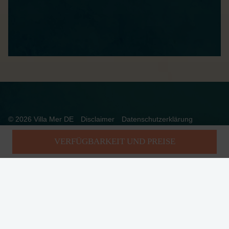
© 2026 Villa Mer DE
Disclaimer
Datenschutzerklärung
Allgemeine Bedingungen
Betriebszeiten
Impressum
VERFÜGBARKEIT UND PREISE
Realisatie: Holiday Media
DIESE WEBSEITE VERWENDET COOKIES
Wir verwenden Cookies, um sicherzustellen, dass die Website
ordnungsgemäß funktioniert. Lesen Sie mehr über unsere Verwendung
von Cookies in unserer
Datenschutzerklärung
. Indem Sie auf Zulassen
klicken, stimmen Sie dem zu.