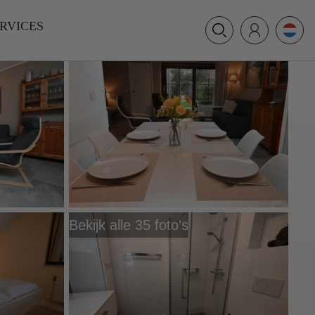
+31 (0) 117 391 514
RVICES
info@villamer.nl
Bekijk alle 35 foto's