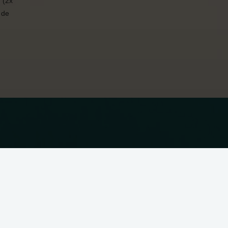
 (2x
 de
 accepteren te klikken, geef je aan hiermee akkoord te gaan.
Alleen noodzakelijk
Aanpassen
Alles accepteren