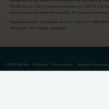
verdieping met een kleine extra badkamer met wasmachine, wast
190-80 cm) en 1 met 2 eenpersoonsbedden (2 x 200-90 cm). De 
voortuin is een overdekte fietsenstalling. De voortuin is afsluitba
Registratienummer Toeristische Verhuur: 1714 9A7F F8BE B7F
Verhuurder: Herr Wagner, Sandweiler
© 2026 Villa Mer
Disclaimer
Privacy policy
Algemene Voorwaar
DEZE WEBSITE GEBRUIKT COOKIES
We gebruiken cookies om de website goed te laten functione