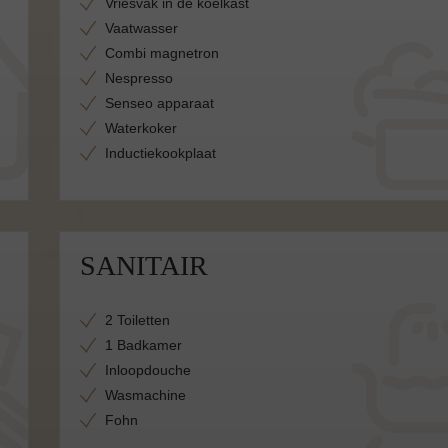
Vriesvak in de koelkast
Vaatwasser
Combi magnetron
Nespresso
Senseo apparaat
Waterkoker
Inductiekookplaat
SANITAIR
2 Toiletten
1 Badkamer
Inloopdouche
Wasmachine
Fohn