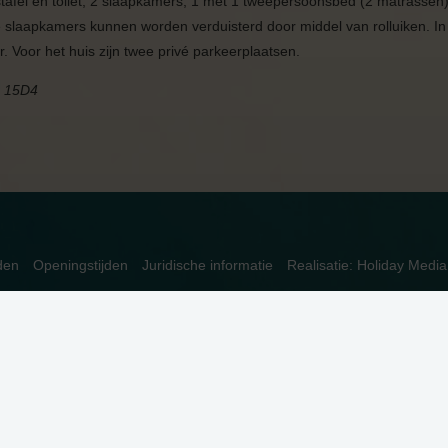
afel en toilet, 2 slaapkamers, 1 met 1 tweepersoonsbed (2 matrassen)
slaapkamers kunnen worden verduisterd door middel van rolluiken. In
ar. Voor het huis zijn twee privé parkeerplaatsen.
0 15D4
den
Openingstijden
Juridische informatie
Realisatie: Holiday Media
ren. Meer informatie is beschikbaar in onze
privacyverklaring
. Door op