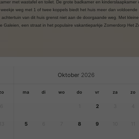
kamer met wastafel en toilet. De grote badkamer en kinderslaapkamer
 weekje weg met 1 of twee koppels biedt het huis meer dan voldoende r
e achtertuin van dit huis grenst niet aan de doorgaande weg. Met klein
se Galeien, een straat in het populaire vakantieparkje Zomerdorp H
Oktober
2026
zo
ma
di
wo
do
vr
za
zo
6
1
2
3
4
13
5
6
7
8
9
10
11