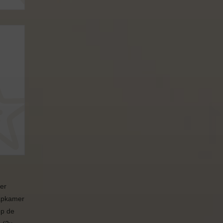
er
aapkamer
op de