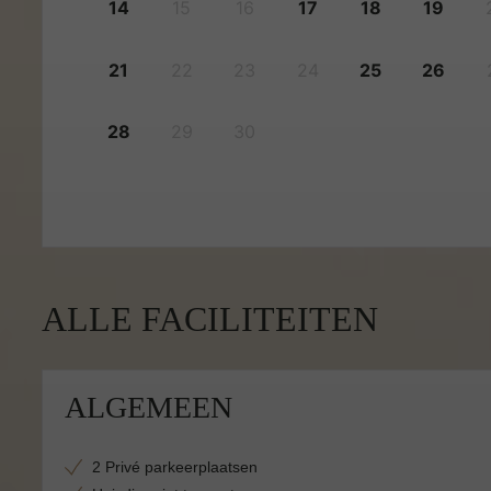
14
15
16
17
18
19
21
22
23
24
25
26
28
29
30
ALLE FACILITEITEN
ALGEMEEN
2 Privé parkeerplaatsen