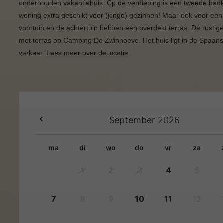
onderhouden vakantiehuis. Op de verdieping is een tweede bad
woning extra geschikt voor (jonge) gezinnen! Maar ook voor een
voortuin en de achtertuin hebben een overdekt terras. De rustig
met terras op Camping De Zwinhoeve. Het huis ligt in de Spaan
verkeer.
Lees meer over de locatie.
September
2026
ma
di
wo
do
vr
za
1
2
3
4
5
7
8
9
10
11
12