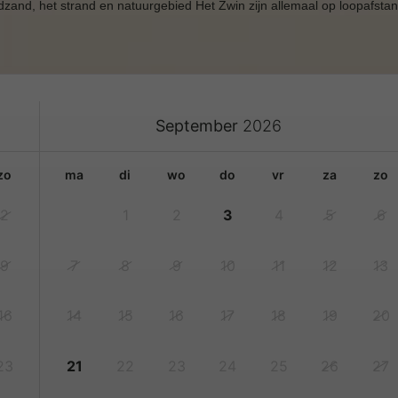
dzand, het strand en natuurgebied Het Zwin zijn allemaal op loopafsta
September
2026
zo
ma
di
wo
do
vr
za
zo
2
1
2
3
4
5
6
9
7
8
9
10
11
12
13
16
14
15
16
17
18
19
20
23
21
22
23
24
25
26
27