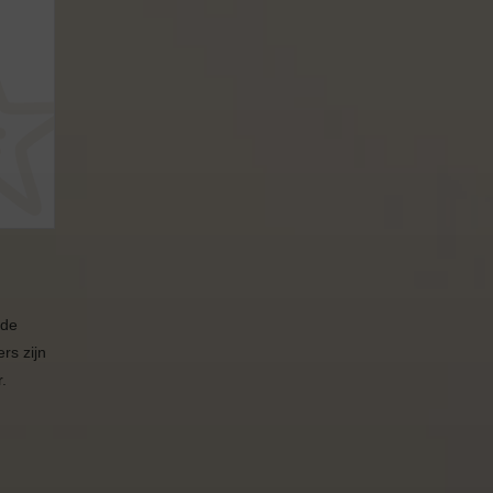
 de
rs zijn
.