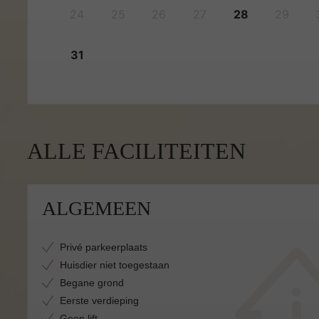
24
25
26
27
28
29
31
ALLE FACILITEITEN
ALGEMEEN
Privé parkeerplaats
Huisdier niet toegestaan
Begane grond
Eerste verdieping
Geen lift