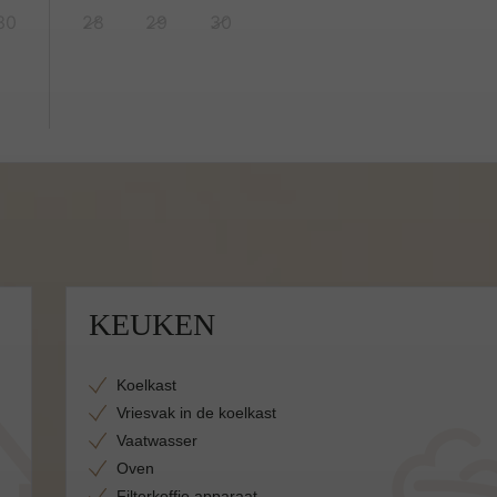
30
28
29
30
KEUKEN
Koelkast
Vriesvak in de koelkast
Vaatwasser
Oven
Filterkoffie apparaat