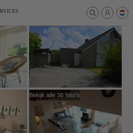
+31 (0) 117 391 514
RVICES
info@villamer.nl
Bekijk alle 36 foto's