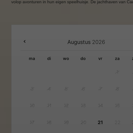
volop avonturen in hun eigen speelhuisje. De jachthaven van Ca
Augustus
2026
ma
di
wo
do
vr
za
1
3
4
5
6
7
8
10
11
12
13
14
15
17
18
19
20
21
22