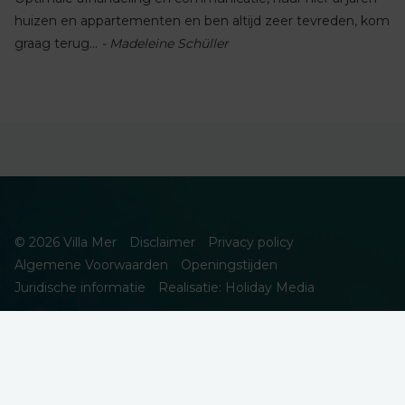
huizen en appartementen en ben altijd zeer tevreden, kom
graag terug...
- Madeleine Schüller
© 2026 Villa Mer
Disclaimer
Privacy policy
Algemene Voorwaarden
Openingstijden
Juridische informatie
Realisatie: Holiday Media
DEZE WEBSITE GEBRUIKT COOKIES
We gebruiken cookies om de website goed te laten functioneren.
Meer informatie is beschikbaar in onze
privacyverklaring
. Door op