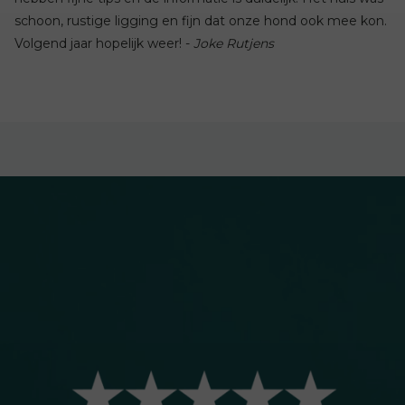
schoon, rustige ligging en fijn dat onze hond ook mee kon.
Volgend jaar hopelijk weer! -
Joke Rutjens