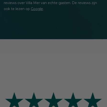
reviews over Villa Mer van echte gasten. De reviews zijn
ook te lezen op
Google
.