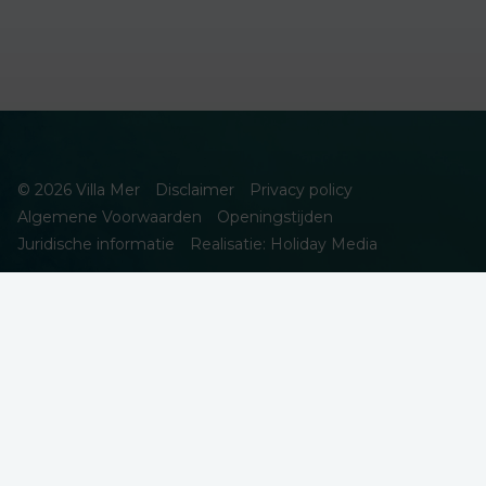
© 2026 Villa Mer
Disclaimer
Privacy policy
Algemene Voorwaarden
Openingstijden
Juridische informatie
Realisatie: Holiday Media
DEZE WEBSITE GEBRUIKT COOKIES
We gebruiken cookies om de website goed te laten functioneren.
Meer informatie is beschikbaar in onze
privacyverklaring
. Door op
accepteren te klikken, geef je aan hiermee akkoord te gaan.
Alleen noodzakelijk
Aanpassen
Alles accepteren