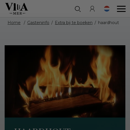
Home
Gasteninfo
Extra bij te boeken
haardhout