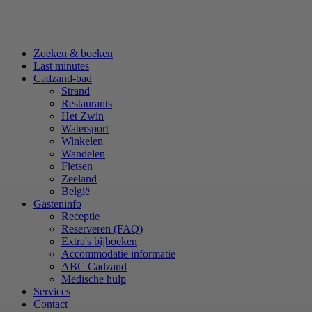
Zoeken & boeken
Last minutes
Cadzand-bad
Strand
Restaurants
Het Zwin
Watersport
Winkelen
Wandelen
Fietsen
Zeeland
België
Gasteninfo
Receptie
Reserveren (FAQ)
Extra's bijboeken
Accommodatie informatie
ABC Cadzand
Medische hulp
Services
Contact