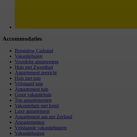
Accommodaties
Bungalow Cadzand
Vakantiehuisje
Voordelig appartement
Huis met Zwembad
Appartement zeezicht
Huis met tuin
Vrijstaand tuin
Appartement tuin
Groot vakantiehuis
Top appartementen
Vakantiehuis met hond
Luxe appartement
Appartement aan zee Zeeland
Appartementen
Vrijstaande vakantiehuizen
Vakantiehuizen