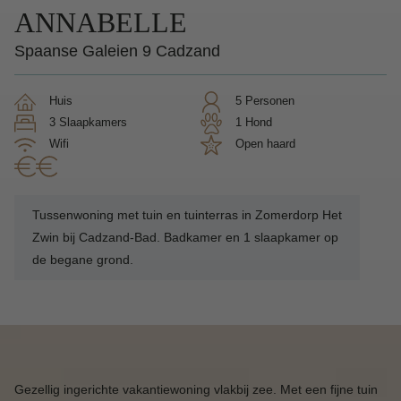
ANNABELLE
Spaanse Galeien 9 Cadzand
Huis
5 Personen
3 Slaapkamers
1 Hond
Wifi
Open haard
Tussenwoning met tuin en tuinterras in Zomerdorp Het
Zwin bij Cadzand-Bad. Badkamer en 1 slaapkamer op
de begane grond.
Gezellig ingerichte vakantiewoning vlakbij zee. Met een fijne tuin