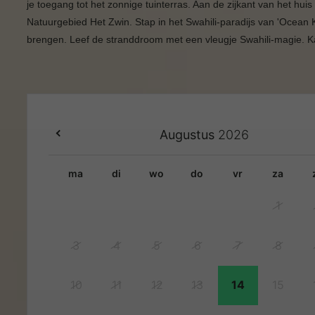
je toegang tot het zonnige tuinterras. Aan de zijkant van het hui
Natuurgebied Het Zwin. Stap in het Swahili-paradijs van 'Ocean
brengen. Leef de stranddroom met een vleugje Swahili-magie. K
Augustus
2026
ma
di
wo
do
vr
za
1
3
4
5
6
7
8
10
11
12
13
14
15