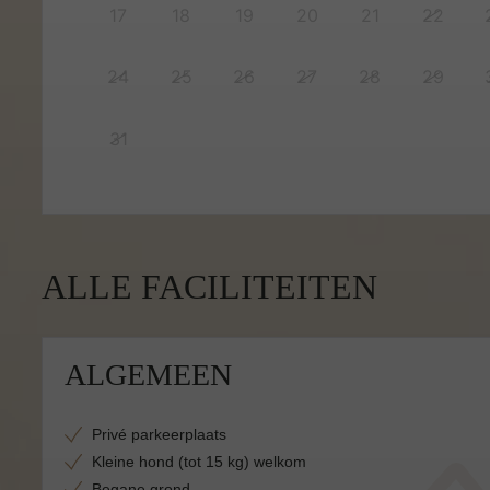
17
18
19
20
21
22
24
25
26
27
28
29
31
ALLE FACILITEITEN
ALGEMEEN
Privé parkeerplaats
Kleine hond (tot 15 kg) welkom
Begane grond