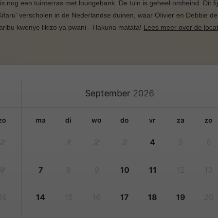
s is nog een tuinterras met loungebank. De tuin is geheel omheind. Dit f
 Kifaru' verscholen in de Nederlandse duinen, waar Olivier en Debbie
aribu kwenye likizo ya pwani - Hakuna matata!
Lees meer over de locat
September
2026
zo
ma
di
wo
do
vr
za
zo
2
1
2
3
4
5
6
9
7
8
9
10
11
12
13
16
14
15
16
17
18
19
20