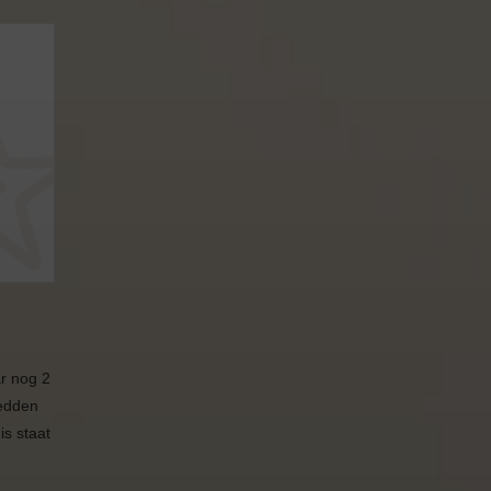
r nog 2
edden
s staat