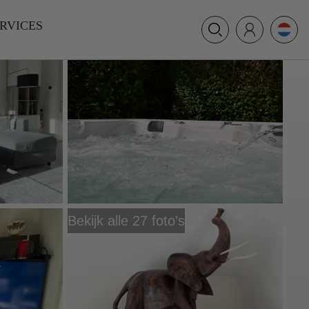
+31 (0) 117 391 514
RVICES
info@villamer.nl
Bekijk alle 27 foto's