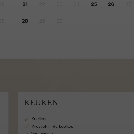
23
21
22
23
24
25
26
27
30
28
29
30
KEUKEN
Koelkast
Vriesvak in de koelkast
Vaatwasser