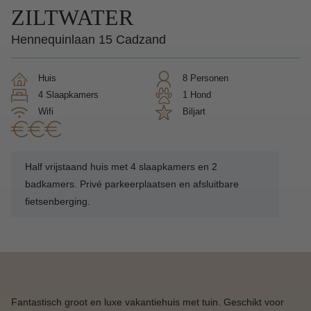
ZILTWATER
Hennequinlaan 15 Cadzand
Huis
8 Personen
4 Slaapkamers
1 Hond
Wifi
Biljart
Half vrijstaand huis met 4 slaapkamers en 2
badkamers. Privé parkeerplaatsen en afsluitbare
fietsenberging.
Fantastisch groot en luxe vakantiehuis met tuin. Geschikt voor