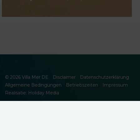
© 2026 Villa Mer DE
Disclaimer
Datenschutzerklärung
Allgemeine Bedingungen
Betriebszeiten
Impressum
Realisatie: Holiday Media
DIESE WEBSEITE VERWENDET COOKIES
Wir verwenden Cookies, um sicherzustellen, dass die Website
ordnungsgemäß funktioniert. Lesen Sie mehr über unsere
Verwendung von Cookies in unserer
Datenschutzerklärung
. Indem