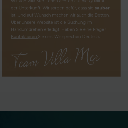
Wir von Villa Mer Ferien achten auf die Qualität
der Unterkunft. Wir sorgen dafür, dass sie
sauber
ist. Und auf Wunsch machen wir auch die Betten.
Über unsere Website ist die Buchung im
Handumdrehen erledigt. Haben Sie eine Frage?
Kontaktieren
Sie uns. Wir sprechen Deutsch.