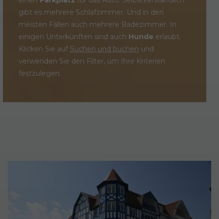
gibt es mehrere Schlafzimmer. Und in den
meisten Fällen auch mehrere Badezimmer. In
einigen Unterkünften sind auch
Hunde
erlaubt.
Klicken Sie auf
Suchen und buchen
und
verwenden Sie den Filter, um Ihre Kriterien
festzulegen.