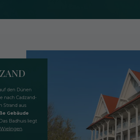
DZAND
g auf den Dünen
ie nach Cadzand-
m Strand aus
eiße Gebäude
 Das Badhuis liegt
 Wielingen
.