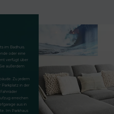
ts im Badhuis.
nde oder eine
nt verfügt über
 Sie außerdem
ebäude. Zu jedem
 Parkplatz in der
 Fahrräder
ufzug erreichen
efgarage aus in
ute. Im Parkhaus