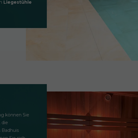
ch
Liegestühle
ng können Sie
 die
s Badhuis
nen Sie sich