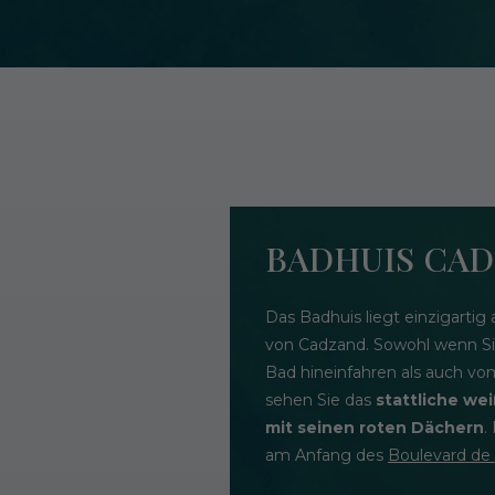
BADHUIS CA
Das Badhuis liegt einzigarti
von Cadzand. Sowohl wenn S
Bad hineinfahren als auch vo
sehen Sie das
stattliche w
mit seinen roten Dächern
.
am Anfang des
Boulevard de