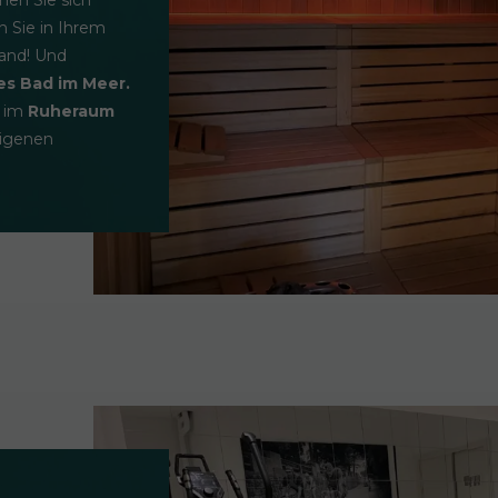
 Sie in Ihrem
rand! Und
es Bad im Meer.
h im
Ruheraum
eigenen