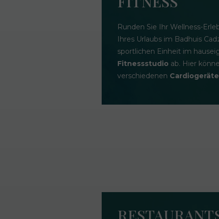
FITNESS
Runden Sie Ihr Wellness-Erle
Ihres Urlaubs im Badhuis Cad
sportlichen Einheit im hause
Fitnessstudio
ab. Hier könne
verschiedenen
Cardiogerät
RESTAURANT