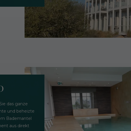
D
Sie das ganze
chte und beheizte
rem Bademantel
ent aus direkt