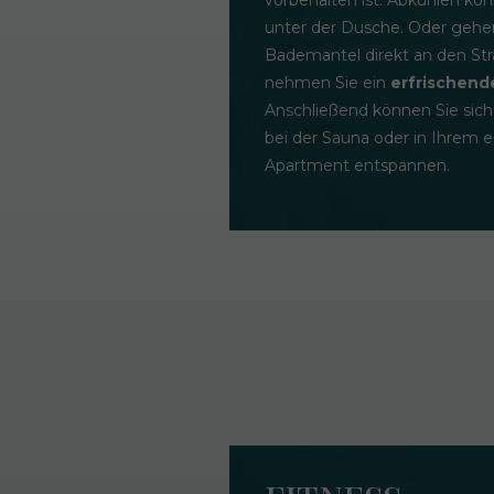
unter der Dusche. Oder gehen
Bademantel direkt an den St
nehmen Sie ein
erfrischend
Anschließend können Sie sic
bei der Sauna oder in Ihrem 
Apartment entspannen.