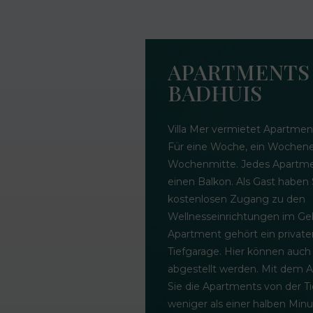
APARTMENTS
BADHUIS
Villa Mer vermietet Apartmen
Für eine Woche, ein Wochene
Wochenmitte. Jedes Apartme
einen Balkon. Als Gast haben
kostenlosen Zugang zu den
Wellnesseinrichtungen im G
Apartment gehört ein privater
Tiefgarage. Hier können auch
abgestellt werden. Mit dem A
Sie die Apartments von der Ti
weniger als einer halben Min