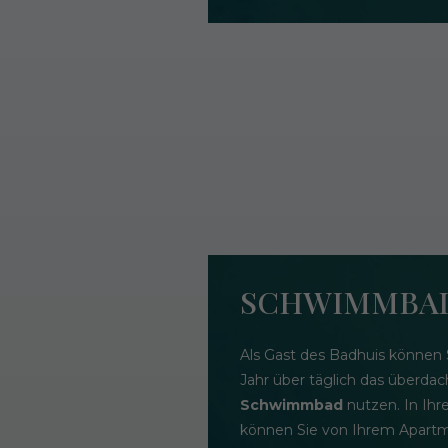
SCHWIMMBA
Als Gast des Badhuis können 
Jahr über täglich das überda
Schwimmbad
nutzen. In Ih
können Sie von Ihrem Apartm