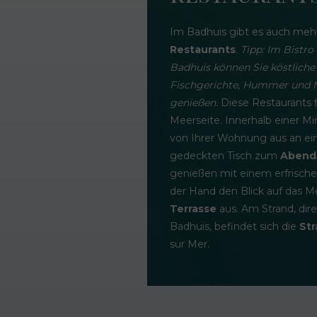
Im Badhuis gibt es auch meh
Restaurants
.
Tipp: Im Bistro
Badhuis können Sie köstliche 
Fischgerichte, Hummer und 
genießen.
Diese Restaurants f
Meerseite. Innerhalb einer Mi
von Ihrer Wohnung aus an e
gedeckten Tisch zum
Abend
genießen mit einem erfrische
der Hand den Blick auf das M
Terrasse
aus. Am Strand, dir
Badhuis, befindet sich die
Str
sur Mer.