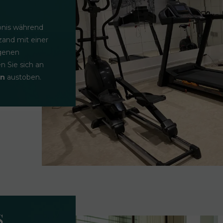
bnis während
zand mit einer
igenen
n Sie sich an
en
austoben.
S