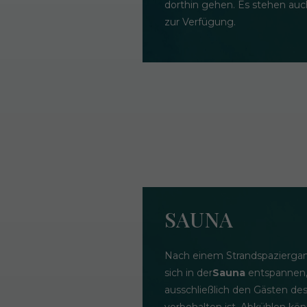
dorthin gehen. Es stehen au
zur Verfügung.
SAUNA
Nach einem Strandspazierga
sich in der
Sauna
entspannen,
ausschließlich den Gästen de
vorbehalten ist. Abkühlen kön