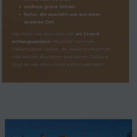
endlose grüne Dünen
Natur, die aussieht wie aus einer
anderen Zeit
Hier kann man kilometerweit
am Strand
entlangwandern
, Muscheln sammeln,
Haifischzähne suchen, die Wellen beobachten
oder einfach abschalten und atmen. Cadzand
zeigt dir, wie schön Ruhe wirklich sein kann.