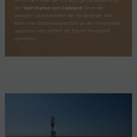
Ein Ort am Meer den ich auch gerne besuche, ist
der
Yachthafen von Cadzand
. Einer der
wenigen Gezeitenhäfen der Niederlande. Hier
kann man Boote beobachten, an der Promenade
spazieren oder einfach die frische Meeresluft
genießen.