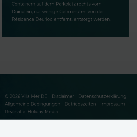
Containern auf dem Parkplatz rechts vom
Duinplein, nur wenige Gehminuten von der
Résidence Deurloo entfernt, entsorgt werden.
© 2026 Villa Mer DE
Disclaimer
Datenschutzerklärung
Allgemeine Bedingungen
Betriebszeiten
Impressum
Realisatie: Holiday Media
DIESE WEBSEITE VERWENDET COOKIES