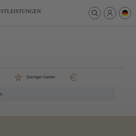
+31 (0) 117 391 514
NSTLEISTUNGEN
info@villamer.nl
Sonniger Garten
s.