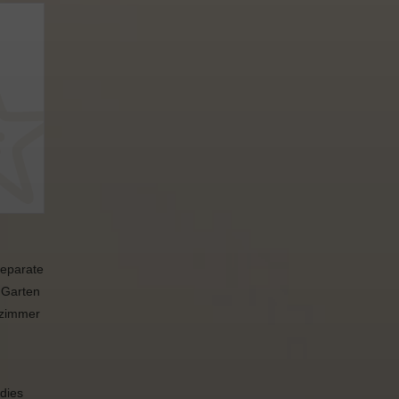
separate
 Garten
fzimmer
dies