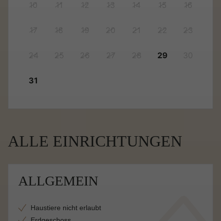
10
11
12
13
14
15
16
17
18
19
20
21
22
23
24
25
26
27
28
29
30
31
ALLE EINRICHTUNGEN
ALLGEMEIN
Haustiere nicht erlaubt
Erdgeschoss