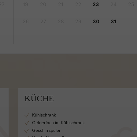
27
19
20
21
22
23
24
25
26
27
28
29
30
31
KÜCHE
Kühlschrank
Gefrierfach im Kühlschrank
Geschirrspüler