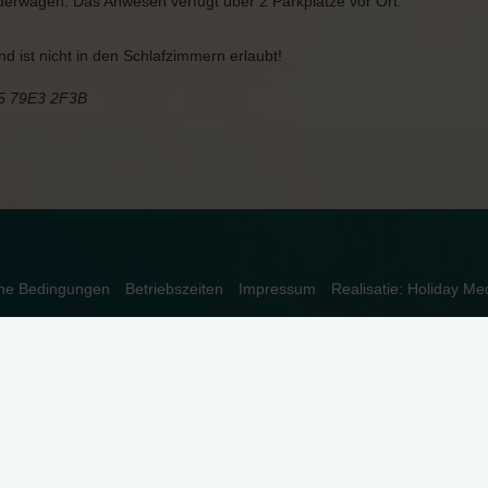
erwagen. Das Anwesen verfügt über 2 Parkplätze vor Ort.
 ist nicht in den Schlafzimmern erlaubt!
5 79E3 2F3B
ine Bedingungen
Betriebszeiten
Impressum
Realisatie: Holiday Me
dnungsgemäß funktioniert. Lesen Sie mehr über unsere Verwendung vo