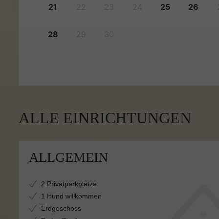
21
22
23
24
25
26
28
29
30
ALLE EINRICHTUNGEN
ALLGEMEIN
2 Privatparkplätze
1 Hund willkommen
Erdgeschoss