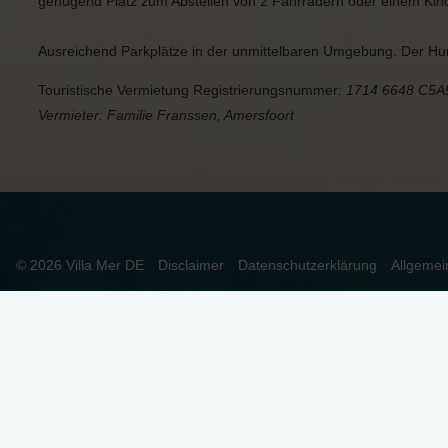
genügend Platz zum Abstellen von 2 Fahrrädern oder einem Kind
Ausreichend Parkplätze in der unmittelbaren Umgebung. Der Hund
Touristische Vermietung Registrierungsnummer:
1714 6648 C5A
Vermieter: Familie Franssen, Amersfoort
© 2026 Villa Mer DE
Disclaimer
Datenschutzerklärung
Allgeme
DIESE WEBSEITE VERWENDET COOKIES
Wir verwenden Cookies, um sicherzustellen, dass die Website or
Zulassen klicken, stimmen Sie dem zu.