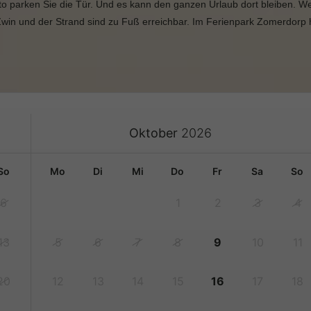
to parken Sie die Tür. Und es kann den ganzen Urlaub dort bleiben. W
Zwin und der Strand sind zu Fuß erreichbar. Im Ferienpark Zomerdorp
Oktober
2026
so
mo
di
mi
do
fr
sa
so
6
1
2
3
4
13
5
6
7
8
9
10
11
20
12
13
14
15
16
17
18