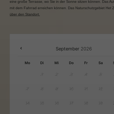
eine große Terrasse, wo Sie in der Sonne sitzen können. Das Au
mit dem Fahrrad erreichen können. Das Naturschutzgebiet Het 
über den Standort.
September
2026
mo
di
mi
do
fr
sa
1
2
3
4
5
7
8
9
10
11
12
14
15
16
17
18
19