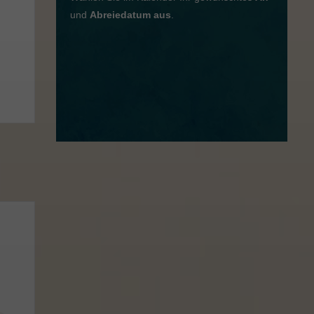
und
Abreiedatum aus
.