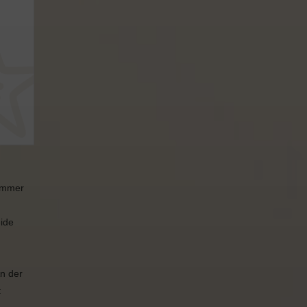
zimmer
eide
n der
t