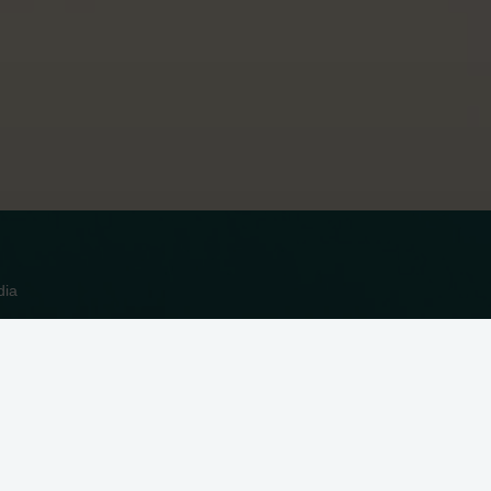
dia
n Cookies in unserer
Datenschutzerklärung
. Indem Sie auf
Ablehnen
Anpassen
Alle zulassen