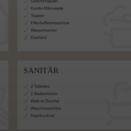
Geschirrspüler
Kombi-Mikrowelle
Toaster
Filterkaffeemaschine
Wasserkocher
Gasherd
SANITÄR
2 Toiletten
2 Badezimmer
Walk-in Dusche
Waschmaschine
Haartrockner