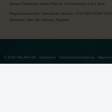
Dieses Ferienhaus bietet Platz für 4 Erwachsene und 1 Kind.
Registratienummer Toeristische Verhuur: 1714 EB73 A7DF E63
Vermieter: Herr Van Alsenoy, Kapellen
© 2026 Villa Mer DE
Disclaimer
Datenschutzerklärung
Allgeme
DIESE WEBSEITE VERWENDET COOKIES
Wir verwenden Cookies, um sicherzustellen, dass die Website or
Zulassen klicken, stimmen Sie dem zu.