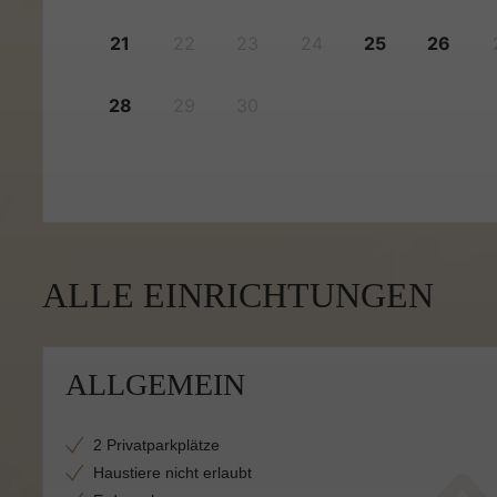
21
22
23
24
25
26
28
29
30
ALLE EINRICHTUNGEN
ALLGEMEIN
2 Privatparkplätze
Haustiere nicht erlaubt