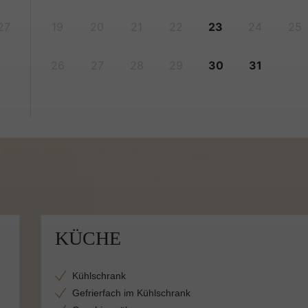
27
19
20
21
22
23
24
25
26
27
28
29
30
31
KÜCHE
Kühlschrank
Gefrierfach im Kühlschrank