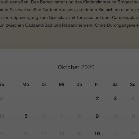
nurlaub genießen. Das Badezimmer und das Kinderzimmer im Erdgescho
inden Sie zwei schöne Gartenterrassen, auf denen Sie sich an einem l
e einen Spaziergang zum Spielplatz mit Terrasse auf dem Campingpla
 Zwin zwischen Cadzand-Bad und Retranchement. Ohne Durchgangsver
Oktober
2026
so
mo
di
mi
do
fr
sa
so
6
1
2
3
4
13
5
6
7
8
9
10
11
20
12
13
14
15
16
17
18