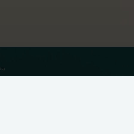
dia
n Cookies in unserer
Datenschutzerklärung
. Indem Sie auf
Ablehnen
Anpassen
Alle zulassen