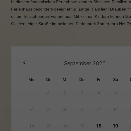
In diesem fantastischen Ferienhaus können Sie einen Familie
Ferienhaus besonders geeignet für (junge) Familien! Draußen f
einem freistehenden Ferienhaus. Mit kleinen Kindern können Si
Galeien, einer Straße im beliebten Ferienpark Zomerdorp Het
September
2026
mo
di
mi
do
fr
sa
1
2
3
4
5
7
8
9
10
11
12
14
15
16
17
18
19