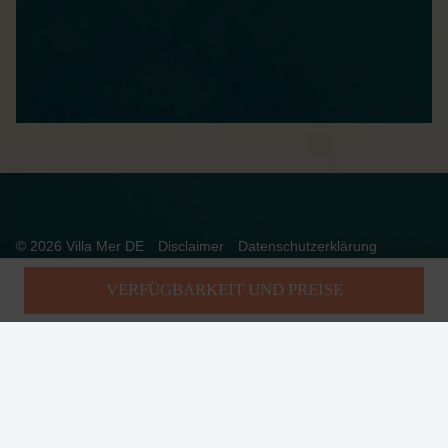
© 2026 Villa Mer DE
Disclaimer
Datenschutzerklärung
Allgemeine Bedingungen
Betriebszeiten
Impressum
VERFÜGBARKEIT UND PREISE
Realisatie: Holiday Media
DIESE WEBSEITE VERWENDET COOKIES
Wir verwenden Cookies, um sicherzustellen, dass die Website
ordnungsgemäß funktioniert. Lesen Sie mehr über unsere Verwendung
von Cookies in unserer
Datenschutzerklärung
. Indem Sie auf Zulassen