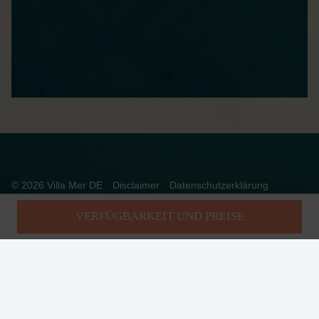
© 2026 Villa Mer DE
Disclaimer
Datenschutzerklärung
Allgemeine Bedingungen
Betriebszeiten
Impressum
VERFÜGBARKEIT UND PREISE
Realisatie: Holiday Media
DIESE WEBSEITE VERWENDET COOKIES
Wir verwenden Cookies, um sicherzustellen, dass die Website
ordnungsgemäß funktioniert. Lesen Sie mehr über unsere Verwendung
von Cookies in unserer
Datenschutzerklärung
. Indem Sie auf Zulassen