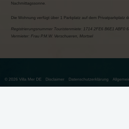
Nachmittagssonne.
Die Wohnung verfügt über 1 Parkplatz auf dem Privatparkplat
Registrierungsnummer Touristenmiete: 1714 2FE6 B6E1 ABF0 
Vermieter: Frau P.M.W. Verschueren, Mortsel
© 2026 Villa Mer DE
Disclaimer
Datenschutzerklärung
Allgeme
DIESE WEBSEITE VERWENDET COOKIES
Wir verwenden Cookies, um sicherzustellen, dass die Website or
Zulassen klicken, stimmen Sie dem zu.