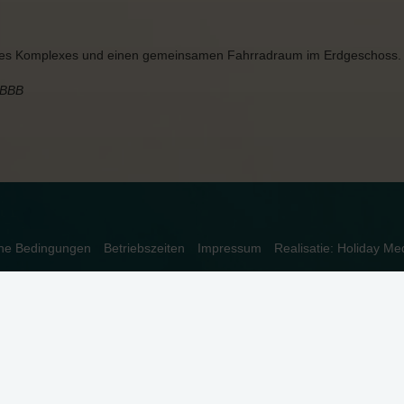
z des Komplexes und einen gemeinsamen Fahrradraum im Erdgeschoss.
6BBB
ine Bedingungen
Betriebszeiten
Impressum
Realisatie: Holiday Me
dnungsgemäß funktioniert. Lesen Sie mehr über unsere Verwendung vo