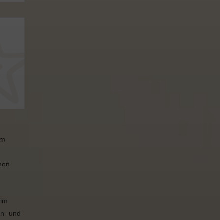
um
nen
 im
en- und