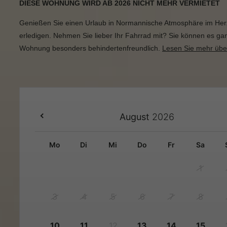
DIESE WOHNUNG WIRD AB 2026 NICHT MEHR VERMIETET
Genießen Sie einen Urlaub in
Normannische Atmosphäre
im Herz
erledigen. Nehmen Sie lieber Ihr Fahrrad mit? Sie können es ga
Wohnung besonders behindertenfreundlich.
Lesen Sie mehr übe
August
2026
mo
di
mi
do
fr
sa
1
3
4
5
6
7
8
10
11
12
13
14
15