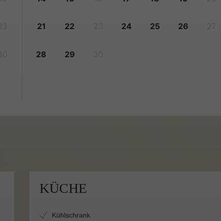
23
21
22
23
24
25
26
27
30
28
29
30
KÜCHE
Kühlschrank