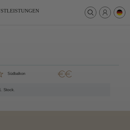
+31 (0) 117 391 514
NSTLEISTUNGEN
info@villamer.nl
Südbalkon
. Stock.