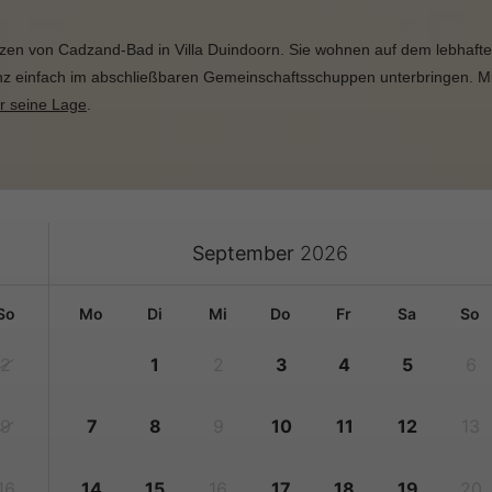
en von Cadzand-Bad in Villa Duindoorn. Sie wohnen auf dem lebhaften
nz einfach im abschließbaren Gemeinschaftsschuppen unterbringen. Mit 
r seine Lage
.
September
2026
so
mo
di
mi
do
fr
sa
so
2
1
2
3
4
5
6
9
7
8
9
10
11
12
13
16
14
15
16
17
18
19
20