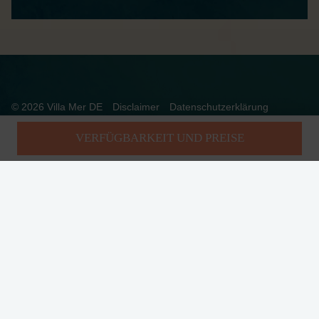
© 2026 Villa Mer DE
Disclaimer
Datenschutzerklärung
Allgemeine Bedingungen
Betriebszeiten
Impressum
VERFÜGBARKEIT UND PREISE
Realisatie: Holiday Media
DIESE WEBSEITE VERWENDET COOKIES
Wir verwenden Cookies, um sicherzustellen, dass die Website
ordnungsgemäß funktioniert. Lesen Sie mehr über unsere Verwendung
von Cookies in unserer
Datenschutzerklärung
. Indem Sie auf Zulassen
klicken, stimmen Sie dem zu.
Ablehnen
Anpassen
Alle zulassen