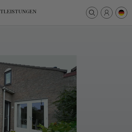
+31 (0) 117 391 514
STLEISTUNGEN
info@villamer.nl