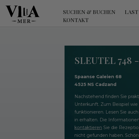
SUCHEN & BUCHEN
LAST
KONTAKT
SLEUTEL 748 
Spaanse Galeien 68
4525 NS Cadzand
Nachstehend finden Sie prakt
Unterkunft. Zum Beispiel wie
funktionieren. Lesen Sie auch
in erhalten. Die Informatione
kontaktieren
Sie die Rezeptio
nicht gefunden haben. Schöne