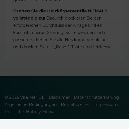
Drehen Sie die Heizkörperventile NIEMALS
vollständig zu!
Dadurch blockieren Sie den
erforderlichen Durchfluss der Anlage und es
kommt zu einer Störung. Sollte dies dennoch
passieren, drehen Sie alle Heizkörperventile auf
und drücken Sie die „Reset”-Taste am Heizkessel.
© 2026 Villa Mer DE
Disclaimer
Datenschutzerklärung
Allgemeine Bedingungen
Betriebszeiten
Impressum
Realisatie: Holiday Media
DIESE WEBSEITE VERWENDET COOKIES